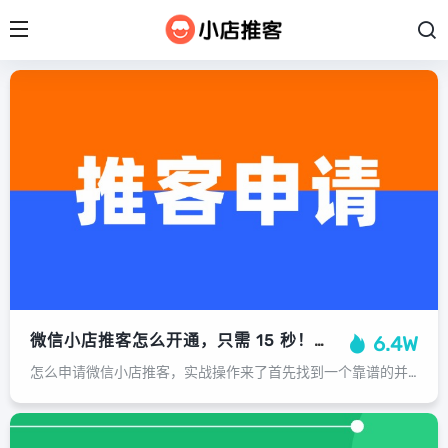
微信小店推客怎么开通，只需 15 秒！手把手教你开通微信小店推客
6.4W
怎么申请微信小店推客，实战操作来了首先找到一个靠谱的并且官方认证的推客平台小程序例如：零花汇今天我们用“零花汇”小程序手把手教你只需30秒...