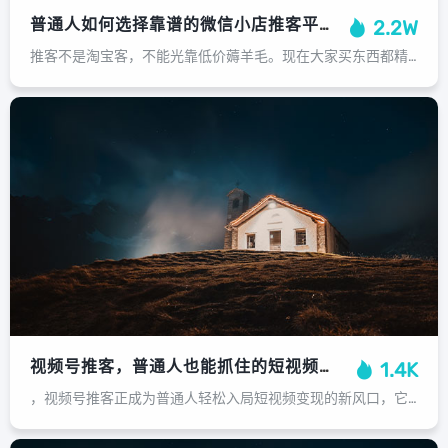
普通人如何选择靠谱的微信小店推客平台？避坑指南来了！
2.2W
推客不是淘宝客，不能光靠低价薅羊毛。现在大家买东西都精着呢，你要在朋友圈让人持续下单，要么你自己会写走心测评（比如母婴用品亲自给孩子试用），要么平台能给你源源不断的干货素材。记住，能让你长期赚到钱的平台，一定不是让你觉得&q...
视频号推客，普通人也能抓住的短视频变现新风口，视频号推客，普通人也能抓住的短视频变现新风口
1.4K
，视频号推客正成为普通人轻松入局短视频变现的新风口，它依托于微信视频号平台，其核心模式是用户通过分享视频号带货链接，一旦有消费者通过该链接完成购买，分享者即可获得相应佣金，这种模式门槛极低，无需自己拍摄、剪辑或直播，仅需利用...