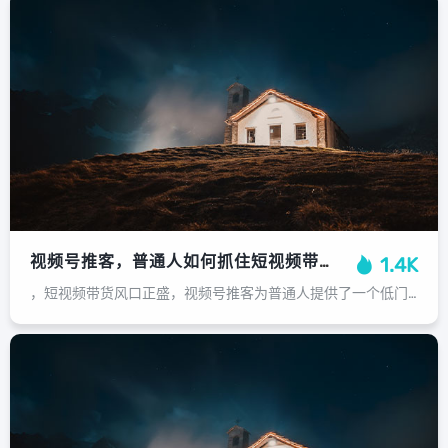
视频号推客，普通人如何抓住短视频带货新风口，实现副业增收？视频号推客，普通人抓住短视频带货风口，实现副业增收指南
1.4K
，短视频带货风口正盛，视频号推客为普通人提供了一个低门槛的副业增收机会，您无需自己拍摄视频或囤货，核心在于利用“推客”身份，通过分享优质商品短视频链接来赚取佣金，关键在于选品与内容：选择与自身账号定位相符、且佣金和销量有保障...