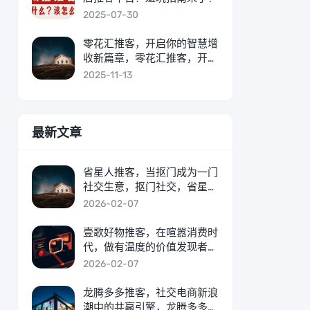
2025-07-30
零花汇推客，开启你的智慧增
收新篇章，零花汇推客，开启
智慧增收新篇章
2025-11-13
最新文章
省星人推客，当抠门成为一门
社交生意，抠门社交，省星人
推客如何将节俭变成生意
2026-02-07
壹歌好物推客，在喧嚣消费时
代，做有温度的价值发现者，
喧嚣时代，壹歌好物以温度定
2026-02-07
义价值发现
龙腾多多推客，社交电商新浪
潮中的共赢引擎，龙腾多多推