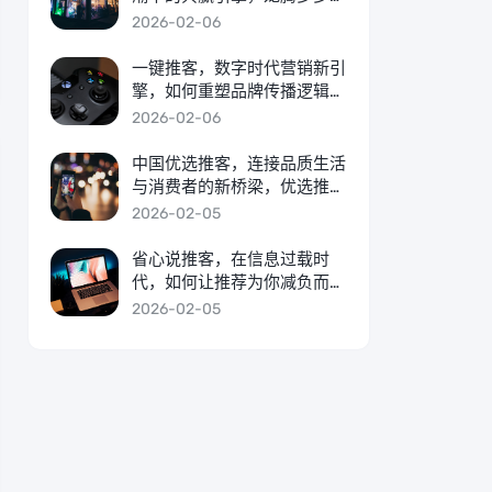
客，社交电商新浪潮的共赢引
2026-02-06
擎
一键推客，数字时代营销新引
擎，如何重塑品牌传播逻辑？
一键推客，数字时代重塑品牌
2026-02-06
传播逻辑的新引擎
中国优选推客，连接品质生活
与消费者的新桥梁，优选推
客，构筑品质生活与消费者的
2026-02-05
信赖之桥
省心说推客，在信息过载时
代，如何让推荐为你减负而非
增负？推荐算法，你的减负助
2026-02-05
手，而非信息枷锁