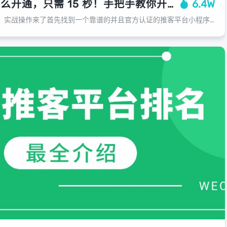
微信小店推客怎么开通，只需 15 秒！手把手教你开通微信小店推客
6.4W
怎么申请微信小店推客，实战操作来了首先找到一个靠谱的并且官方认证的推客平台小程序例如：零花汇今天我们用“零花汇”小程序手把手教你只需30秒...