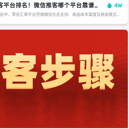
2025年微信推客平台排名！微信推客哪个平台靠谱？TOP3深度评测！
4W
2025年微信推客平台排名中，零花汇等平台凭借微信生态支持、商品库丰富度及佣金模式创新成为行业标杆。...