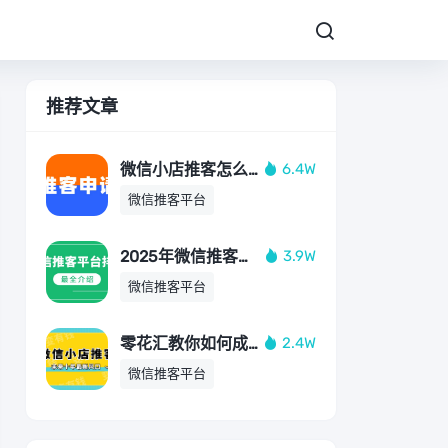
推荐文章
微信小店推客怎么
6.4W
开通，只需 15 秒！
微信推客平台
手把手教你开通微
信小店推客
2025年微信推客平
3.9W
台排名！微信推客
微信推客平台
哪个平台靠谱？
TOP3深度评测！
零花汇教你如何成
2.4W
为微信小店推客，
微信推客平台
视频号推客具体到
底怎么做？