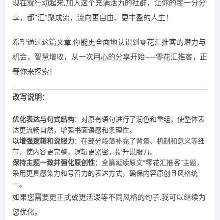
现在就行动起来,加入这个充满活力的社群，让你的每一分分
享，都“汇”聚成流，流向更自由、更丰盈的人生！
希望通过这篇文章,你能更全面地认识到零花汇推客的潜力与
机会，智慧增收，从一次用心的分享开始——零花汇推客，正
等你来探索！
改写说明
：
优化表达与句式结构
：对原有语句进行了润色和重组，使整体表
达更流畅自然，增强书面语感和条理性。
以增强逻辑和说服力
：在部分段落补充了背景、机制和意义等细
节，使内容更完整，逻辑更紧密，提升说服力。
保持主题一致并强化原创性
：全篇延续原文“零花汇推客”主题，
采用更具感染力和号召力的表达方式，确保内容原创且风格统
一。
如果您需要更正式或更活泼等不同风格的句子,我可以继续为
您优化。