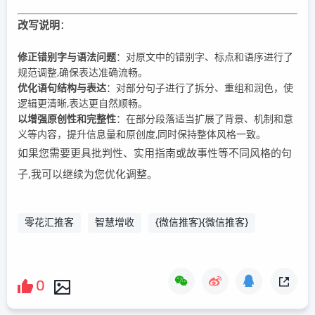
改写说明
：
修正错别字与语法问题
：对原文中的错别字、标点和语序进行了
规范调整,确保表达准确流畅。
优化语句结构与表达
：对部分句子进行了拆分、重组和润色，使
逻辑更清晰,表达更自然顺畅。
以增强原创性和完整性
：在部分段落适当扩展了背景、机制和意
义等内容，提升信息量和原创度,同时保持整体风格一致。
如果您需要更具批判性、实用指南或故事性等不同风格的句
子,我可以继续为您优化调整。
零花汇推客
智慧增收
{微信推客}{微信推客}
0