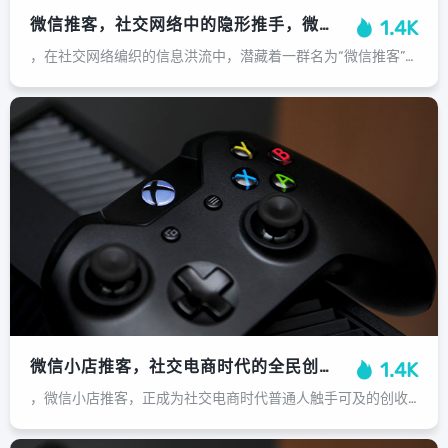
微信推客，社交网络中的隐形推手，微信推客，社交网络中的隐形推手
1.4K
，在社交网络编织的信息洪流中，潜藏着一群名为“微信推客”的隐形推手，他们并非官方营销号，而是以普通用户身份活跃于朋友圈、群聊的个体，通过精心策划的“用户体验”分享、熟人间的口碑推荐或带有诱惑力的“内部优惠”，他们在无形中引导...
微信小店推客，社交电商时代的全民创收新机遇，微信小店推客，开启社交电商时代的全民创收新机遇
1.4K
，微信小店推客，正成为社交电商时代普通人触手可及的创收新机遇，它依托微信这一巨大流量池，让每个人都能通过分享微信小店中的商品链接，轻松扮演“推荐官”的角色，一旦分享促成购买，推客即可获得相应佣金，这种模式极大地降低了创业门槛...