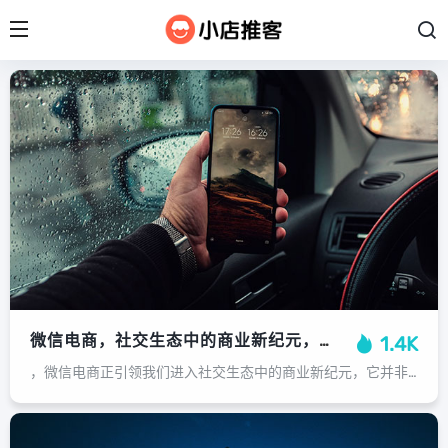
微信电商，社交生态中的商业新纪元，社交生态新纪元，微信电商重塑商业未来
1.4K
，微信电商正引领我们进入社交生态中的商业新纪元，它并非传统电商的简单复制，而是深度植根于微信庞大的社交关系链，将商业行为与熟人社交、内容分享无缝融合，通过公众号、视频号、小程序、社群及朋友圈等多元触点，品牌能与用户建立更直接...