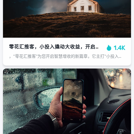
零花汇推客，小投入撬动大收益，开启智慧增收新篇章，零花汇推客，小投入撬动大收益，开启智慧增收新篇章
1.4K
，“零花汇推客”为您开启智慧增收的新篇章，它主打“小投入撬动大收益”的轻创业模式，让您无需重金投入，即可利用碎片化时间参与推广，通过分享优质商品与服务，您能将零散人脉转化为持续收益，有效盘活社交资源，实现个人财富的稳步积累，...