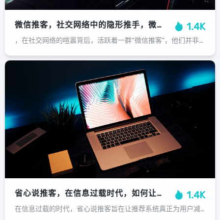
微信推客，社交网络中的隐形推手，微信推客，社交网络中的隐形推手
1.4K
，在社交网络的喧嚣背后，活跃着一群“微信推客”，他们并非官方营销号，而是以真实个人身份融入朋友圈的隐形推手，通过分享购物链接、产品体验或加入优惠社群，他们将私人社交圈层悄然转化为分销渠道。，这种模式的核心在于利用熟人间的信任...
省心说推客，在信息过载时代，如何让推荐为你减负而非增负？推荐算法，你的减负助手，而非信息枷锁
1.4K
在信息过载的时代，省心说推客旨在让推荐系统真正为用户减负而非增负，其核心在于通过精准算法过滤冗余内容，提供真正贴合个人需求的高质量信息，帮助用户从海量资讯中高效获取价值，减少选择困扰与时间消耗，实现轻松、省心的个性化体验。...