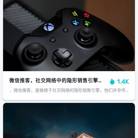
微信推客，社交网络中的隐形销售引擎，微信推客，社交网络中的隐形销售引擎
1.4K
，微信推客，是植根于社交网络的隐形销售引擎，他们并非传统微商，而是以普通用户身份，在日常社交中通过分享产品链接、使用心得与优惠信息，潜移默化地影响其朋友圈的消费决策，其核心驱动力在于“信任代理”，利用熟人关系或领域影响力，将...