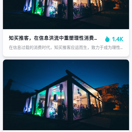
知买推客，在信息洪流中重塑理性消费的导航者，知买推客，信息洪流中的理性消费导航者
1.4K
在信息过载的消费时代，知买推客应运而生，致力于成为理性消费的精准导航者，它不制造喧嚣，而是专注于筛选、甄别与整合，将庞杂的商品信息转化为清晰、可靠且具有深度的消费指南，通过客观评测与真实洞察，知买推客帮助用户穿透营销迷雾，直...